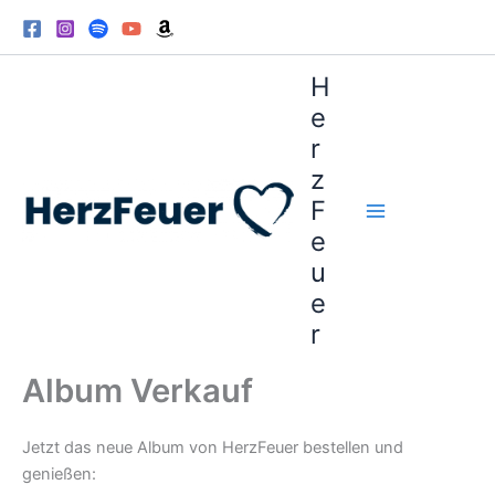
Zum
Inhalt
springen
H
e
r
z
F
e
u
e
r
Album Verkauf
Jetzt das neue Album von HerzFeuer bestellen und
genießen: