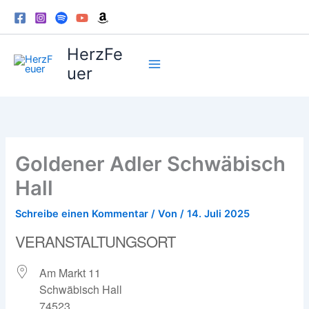
Zum
Inhalt
springen
HerzFe
uer
Goldener Adler Schwäbisch
Hall
Schreibe einen Kommentar
/ Von
/
14. Juli 2025
VERANSTALTUNGSORT
Am Markt 11
Schwäbisch Hall
74523